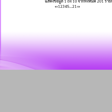
แสดงข้อมูล 1 ถึง 10 จากทั้งหมด 201 ราย
«
‹
1
2
3
4
5
…
21
›
»