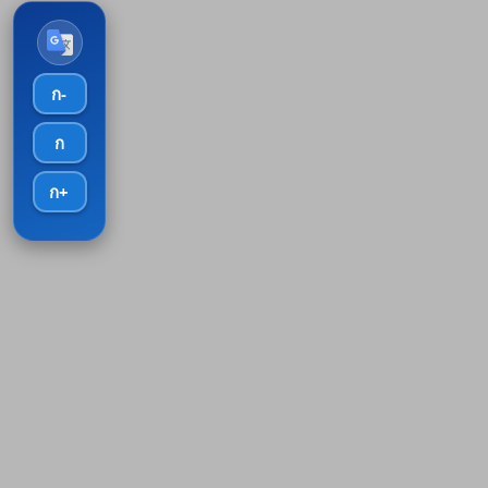
ก-
ก
ก+